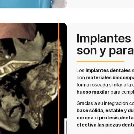
Implantes
son y para
Los
implantes dentales
s
con
materiales biocompa
forma roscada similar a la d
hueso maxilar
para cumpli
Gracias a su integración c
base sólida, estable y d
corona
o
prótesis denta
efectiva las piezas dent