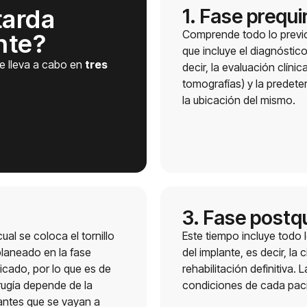
tarda
1. Fase prequi
Comprende todo lo previo 
nte?
que incluye el diagnóstico
e lleva a cabo en
tres
decir, la evaluación clíni
tomografías) y la predete
la ubicación del mismo.
3. Fase postq
al se coloca el tornillo
Este tiempo incluye todo 
planeado en la fase
del implante, es decir, la c
icado, por lo que es de
rehabilitación definitiva.
irugía depende de la
condiciones de cada pacie
antes que se vayan a