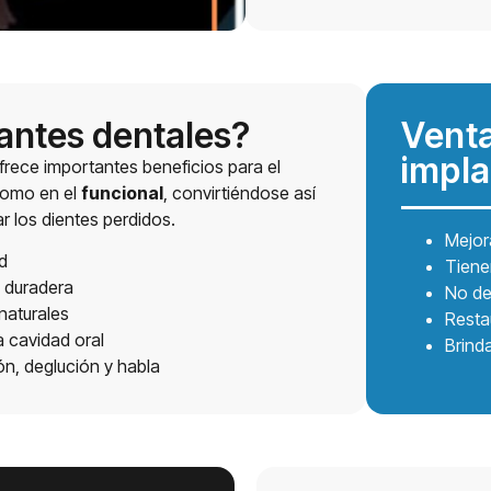
lantes dentales?
Venta
impla
rece importantes beneficios para el
omo en el
funcional
, convirtiéndose así
r los dientes perdidos.
Mejor
d
Tiene
 duradera
No de
naturales
Restau
a cavidad oral
Brind
n, deglución y habla